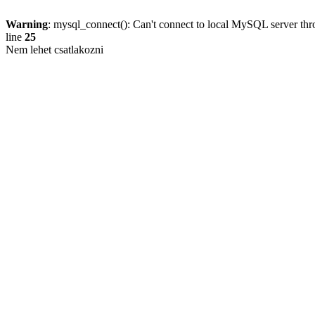
Warning
: mysql_connect(): Can't connect to local MySQL server thro
line
25
Nem lehet csatlakozni