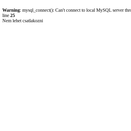
Warning
: mysql_connect(): Can't connect to local MySQL server thro
line
25
Nem lehet csatlakozni