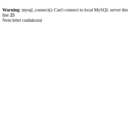
Warning
: mysql_connect(): Can't connect to local MySQL server thro
line
25
Nem lehet csatlakozni